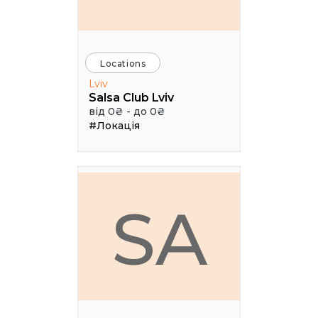
Locations
Lviv
Salsa Club Lviv
від 0₴ - до 0₴
#Локація
SA