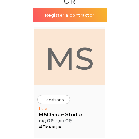
OR
Register a contractor
MS
Locations
Lviv
M&Dance Studio
від 0₴ - до 0₴
#Локація