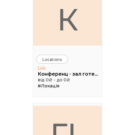
К
Locations
Lviv
Конференц - зал готелю ТАУРУС
від 0₴ - до 0₴
#Локація
ГL