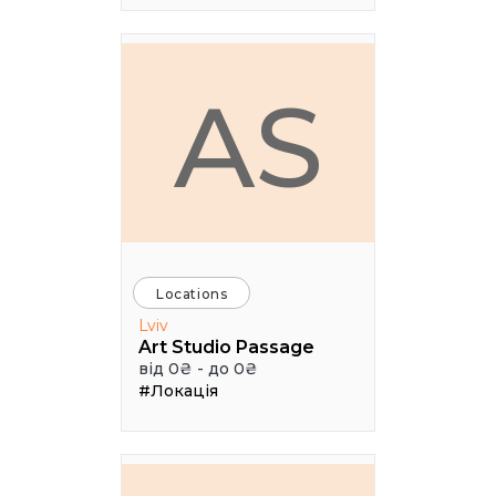
AS
Locations
Lviv
Art Studio Passage
від 0₴ - до 0₴
#Локація