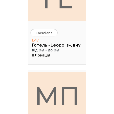
Locations
Lviv
Готель «Leopolis», внутрішній дворик, вул. Театральна, 16, м. Львів
від 0₴ - до 0₴
#Локація
МП