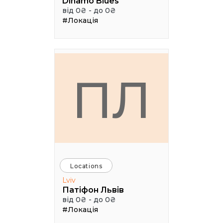
Dinamo Blues
від 0₴ - до 0₴
#Локація
ПЛ
Locations
Lviv
Патіфон Львів
від 0₴ - до 0₴
#Локація