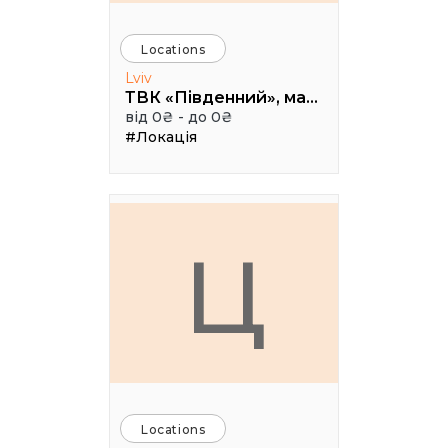
Locations
Lviv
ТВК «Південний», малий конференц зал
від 0₴ - до 0₴
#Локація
Ц
Locations