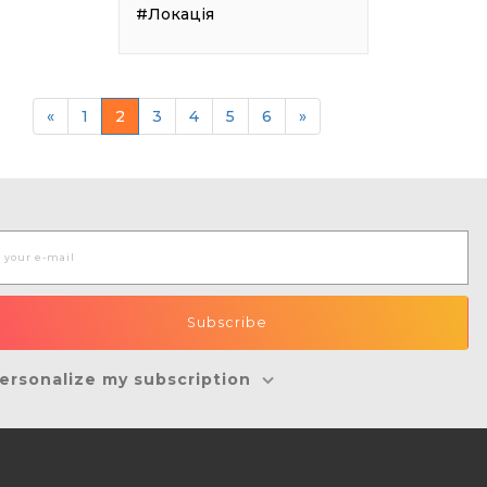
#Локація
«
1
2
3
4
5
6
»
ersonalize my subscription