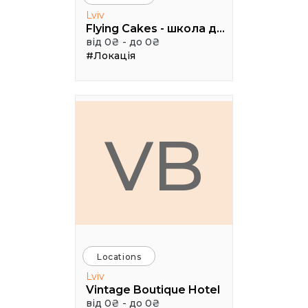
Lviv
Flying Cakes - школа дизайну
від 0₴ - до 0₴
#Локація
VB
Locations
Lviv
Vintage Boutique Hotel
від 0₴ - до 0₴