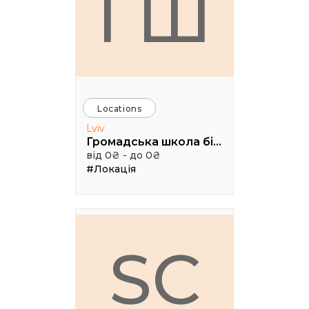
ГШ
Locations
Lviv
Громадська школа бізнесу
від 0₴ - до 0₴
#Локація
SC