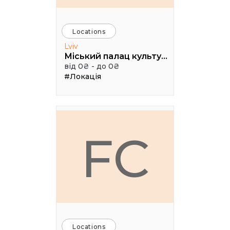
Locations
Lviv
Міський палац культури імені Гната Хоткевича, мала зала
від 0₴ - до 0₴
#Локація
FC
Locations