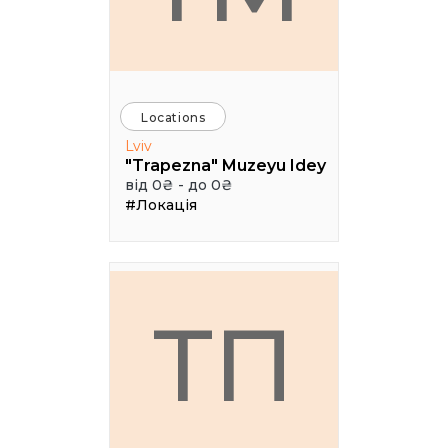
Locations
Lviv
"Trapezna" Muzeyu Idey
від 0₴ - до 0₴
#Локація
ТП