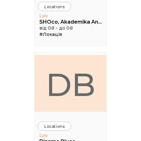
Locations
Lviv
SHOco, Akademika Andriya Sakharova Street, Lviv, Lviv Oblast, Ukraine
від 0₴ - до 0₴
#Локація
DB
Locations
Lviv