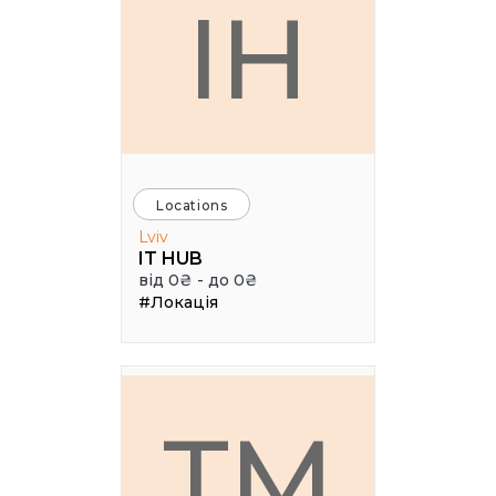
IH
Locations
Lviv
IT HUB
від 0₴ - до 0₴
#Локація
TM