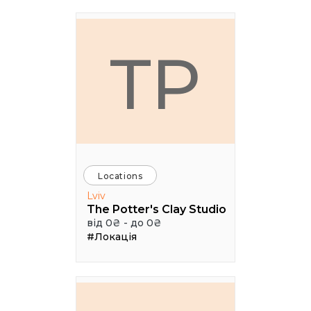
TP
Locations
Lviv
The Potter's Clay Studio
від 0₴ - до 0₴
#Локація