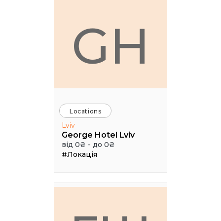
GH
Locations
Lviv
George Hotel Lviv
від 0₴ - до 0₴
#Локація