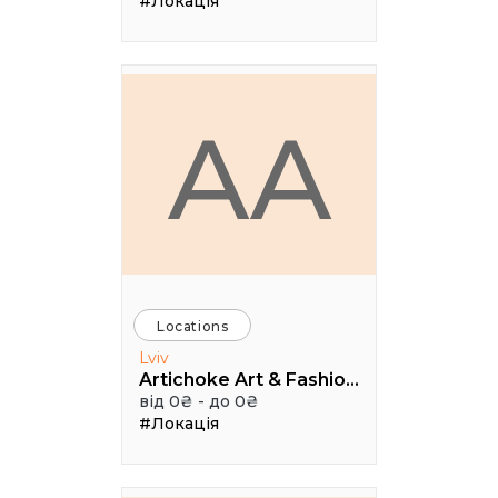
#Локація
AA
Locations
Lviv
Artichoke Art & Fashion School
від 0₴ - до 0₴
#Локація