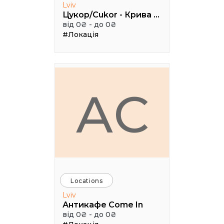
Lviv
Цукор/Cukor - Крива Липа, 3
від 0₴ - до 0₴
#Локація
АC
Locations
Lviv
Антикафе Come In
від 0₴ - до 0₴