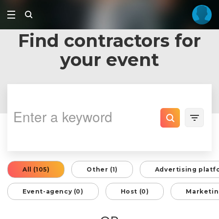
Find contractors for
your event
All (105)
Other (1)
Advertising platf
Event-agency (0)
Host (0)
Marketin