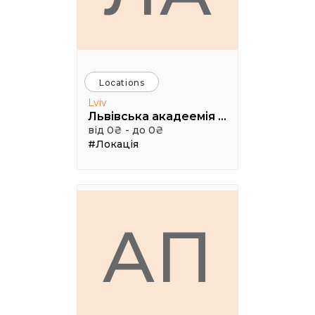
Locations
Lviv
Львівська акадеемія бізнесу
від 0₴ - до 0₴
#Локація
АП