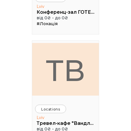
Lviv
Конференц-зал ГОТЕЛЬ "МОДЕРН"
від 0₴ - до 0₴
#Локація
ТВ
Locations
Lviv
Тревел-кафе "Вандлер
від 0₴ - до 0₴