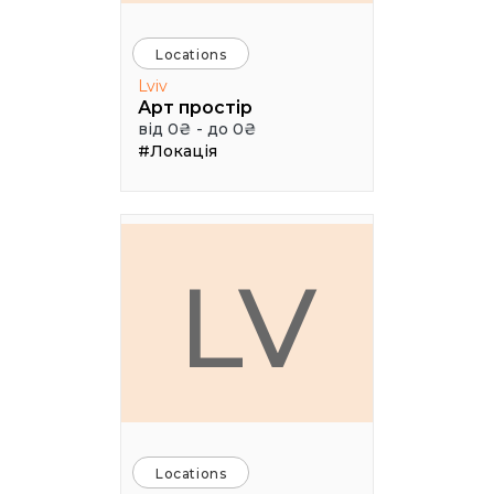
Locations
Lviv
Арт простір
від 0₴ - до 0₴
#Локація
LV
Locations