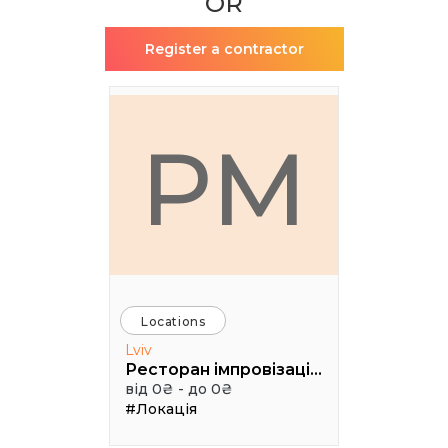
OR
Register a contractor
РМ
Locations
Lviv
Ресторан імпровізацій Грушевський cinema jazz
від 0₴ - до 0₴
#Локація