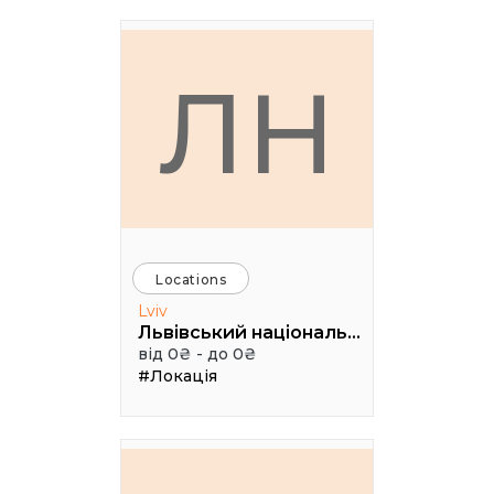
ЛН
Locations
Lviv
Львівський національний академічний театр опери та балету імені Соломії Крушельницької
від 0₴ - до 0₴
#Локація