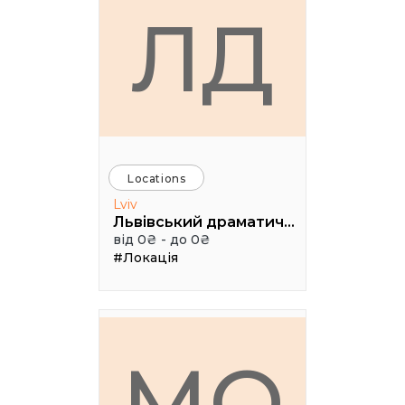
ЛД
Locations
Lviv
Львівський драматичний театр ім. Лесі Українки
від 0₴ - до 0₴
#Локація
МО