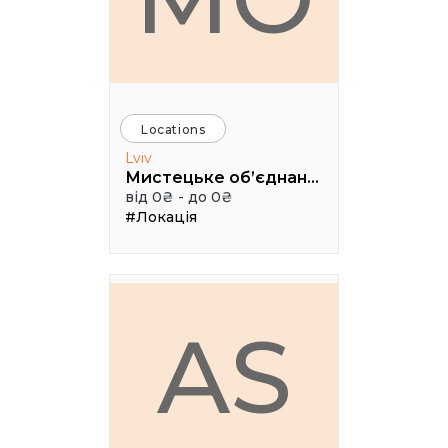
Locations
Lviv
Мистецьке об’єднання "Дзига"
від 0₴ - до 0₴
#Локація
AS