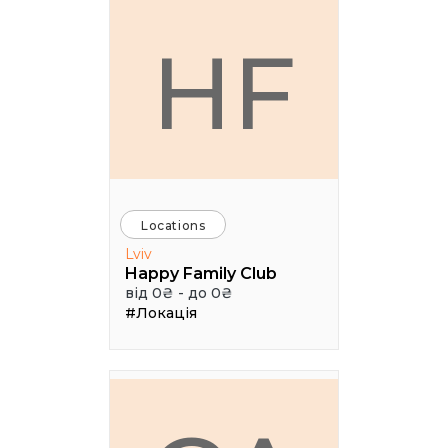
HF
Locations
Lviv
Happy Family Club
від 0₴ - до 0₴
#Локація