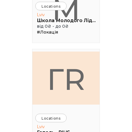
М
Locations
Lviv
Школа Молодого Лідера
від 0₴ - до 0₴
#Локація
ГR
Locations
Lviv