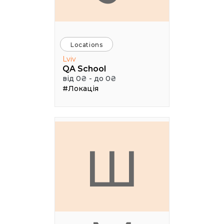
Locations
Lviv
QA School
від 0₴ - до 0₴
#Локація
Ш