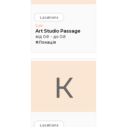
Locations
Lviv
Art Studio Passage
від 0₴ - до 0₴
#Локація
К
Locations