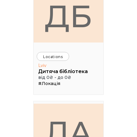
ДБ
Locations
Lviv
Дитяча бібліотека
від 0₴ - до 0₴
#Локація
ЛА