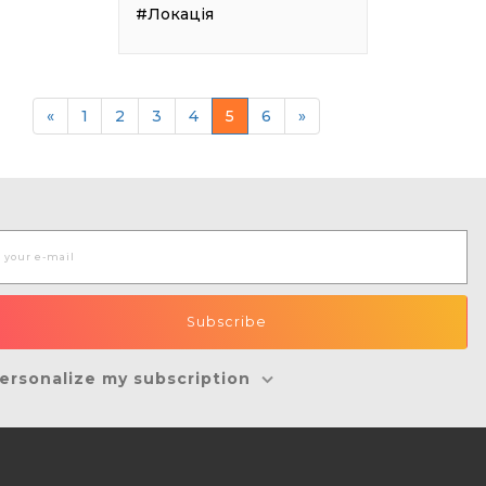
#Локація
«
1
2
3
4
5
6
»
ersonalize my subscription