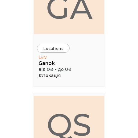
GA
Locations
Lviv
Ganok
від 0₴ - до 0₴
#Локація
QS