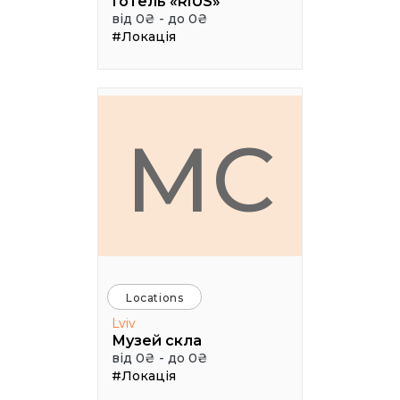
Готель «RIUS»
від 0₴ - до 0₴
#Локація
МС
Locations
Lviv
Музей скла
від 0₴ - до 0₴
#Локація