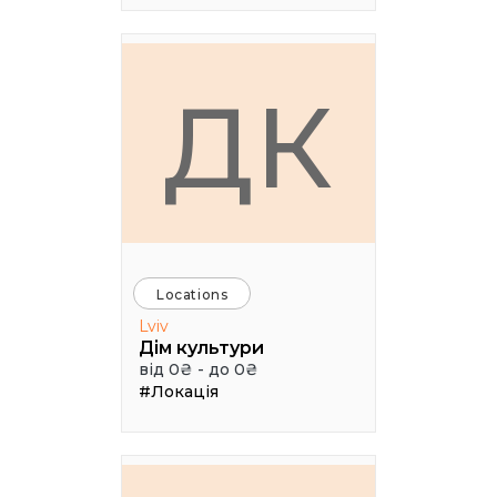
ДК
Locations
Lviv
Дім культури
від 0₴ - до 0₴
#Локація