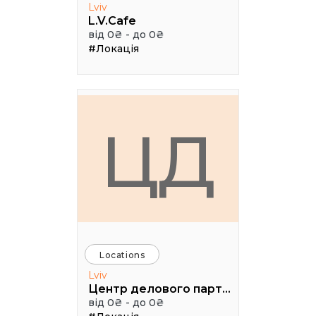
Lviv
L.V.Cafe
від 0₴ - до 0₴
#Локація
ЦД
Locations
Lviv
Центр делового партнерства
від 0₴ - до 0₴